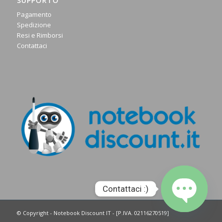
SUPPORTO
Pagamento
Spedizione
Resi e Rimborsi
Contattaci
Contattaci :)
© Copyright - Notebook Discount IT - [P.IVA. 02116270519]
Open